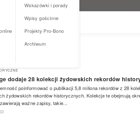
Wskazówki i porady
Wpisy gościnne
online
Projekty Pro-Bono
Archiwum
TORYCZNE
ge dodaje 28 kolekcji żydowskich rekordów histo
mność poinformować o publikacji 5,8 miliona rekordów z 28 kolek
ch żydowskich rekordów historycznych. Kolekcje te obejmują okre
zawierają ważne zapisy, takie...
022