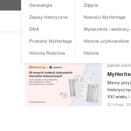
Genealogia
Zdjęcia
Odwiedź MyHeritage.pl
Zapisy historyczne
Nowości MyHeritage
Blog
DNA
Wydarzenia i webinary 
Produkty MyHeritage
Historie użytkowników
zapisy żydowskie
Historia Rodzinna
Historia
ZAPISY HIS
MyHerita
Mamy przyje
historyczny
XXI wieku i 
22 lutego, 2