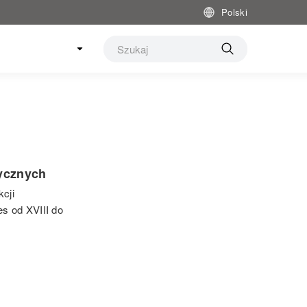
Polski
rycznych
cji
s od XVIII do