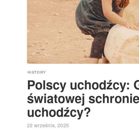
HISTORY
Polscy uchodźcy: G
światowej schronie
uchodźcy?
22 września, 2025