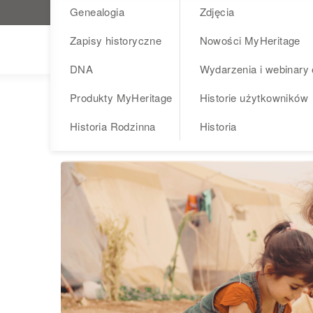
Genealogia
Zdjęcia
Odwiedź MyHeritage.pl
Zapisy historyczne
Nowości MyHeritage
Blog
DNA
Wydarzenia i webinary 
Produkty MyHeritage
Historie użytkowników
History
Historia Rodzinna
Historia