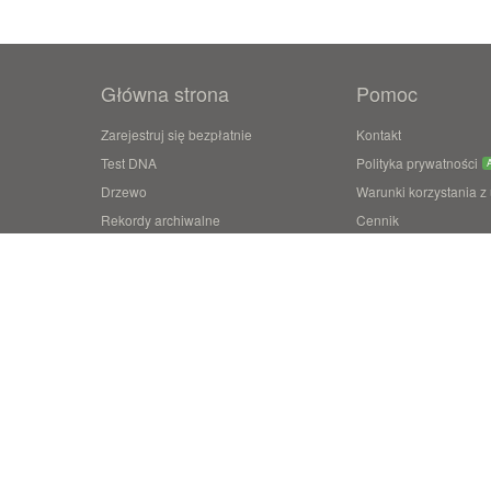
Główna strona
Pomoc
Zarejestruj się bezpłatnie
Kontakt
Test DNA
Polityka prywatności
Drzewo
Warunki korzystania z
Rekordy archiwalne
Cennik
Koloruj zdjęcia
Ulepszanie zdjęć
Ożyw zdjęcia
LiveMemory™
Family Tree Builder
Copyright © 2026 MyHeritage Ltd.‎