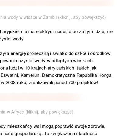
ia wody w wiosce w Zambii (kliknij, aby powiększyć)
ryjskiej nie ma elektryczności, a co za tym idzie, nie
zystej wody.
czyła energię słoneczną i światło do szkół i ośrodków
powania czystej wody w odległych wioskach.
ona ludzi w 10 krajach afrykańskich, takich jak
 Eswatini, Kamerun, Demokratyczna Republika Konga,
w 2008 roku, zrealizowali ponad 700 projektów!
ia w Afryce (kliknij, aby powiększyć)
wody mieszkańcy wsi mogą poprawić swoje zdrowie,
łalność gospodarczą. Ta zwiększona stabilność