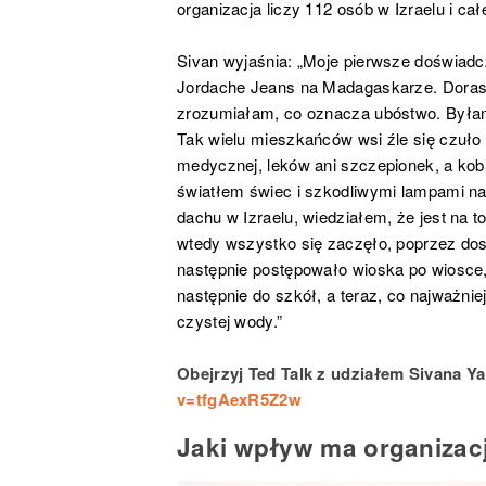
organizacja liczy 112 osób w Izraelu i całe
Sivan wyjaśnia: „Moje pierwsze doświadc
Jordache Jeans na Madagaskarze. Dorast
zrozumiałam, co oznacza ubóstwo. Była
Tak wielu mieszkańców wsi źle się czuło 
medycznej, leków ani szczepionek, a kobi
światłem świec i szkodliwymi lampami n
dachu w Izraelu, wiedziałem, że jest na t
wtedy wszystko się zaczęło, poprzez dost
następnie postępowało wioska po wiosce
następnie do szkół, a teraz, co najważni
czystej wody.”
Obejrzyj Ted Talk z udziałem Sivana Ya’
v=tfgAexR5Z2w
Jaki wpływ ma organizacj