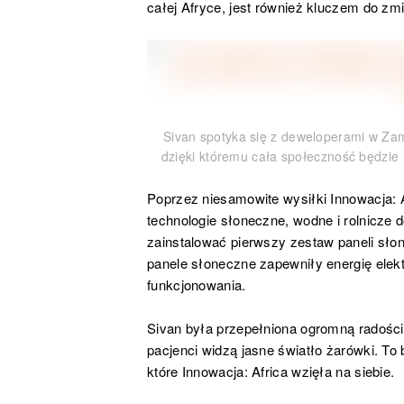
całej Afryce, jest również kluczem do zm
Sivan spotyka się z deweloperami w Za
dzięki któremu cała społeczność będzie m
Poprzez niesamowite wysiłki Innowacja: Afr
technologie słoneczne, wodne i rolnicze d
zainstalować pierwszy zestaw paneli słon
panele słoneczne zapewniły energię elekt
funkcjonowania.
Sivan była przepełniona ogromną radością
pacjenci widzą jasne światło żarówki. To 
które Innowacja: Africa wzięła na siebie.