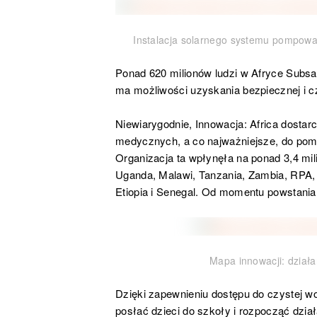
Instalacja solarnego systemu pompowan
Ponad 620 milionów ludzi w Afryce Subsaha
ma możliwości uzyskania bezpiecznej i c
Niewiarygodnie, Innowacja: Africa dostar
medycznych, a co najważniejsze, do pom
Organizacja ta wpłynęła na ponad 3,4 mili
Uganda, Malawi, Tanzania, Zambia, RPA,
Etiopia i Senegal. Od momentu powstania 
Mapa innowacji: działan
Dzięki zapewnieniu dostępu do czystej 
posłać dzieci do szkoły i rozpocząć dzia