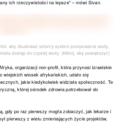
iany ich rzeczywistości na lepsze” – mówi Sivan.
mbii, aby zbudować solarny system pompowania wody,
iała dostęp do czystej wody. (kliknij, aby powiększyć)
yka, organizacji non-profit, która przynosi izraelskie
o wiejskich wiosek afrykańskich, udało się
ecznych, jakie kiedykolwiek widziała społeczność. Te
ryczną, której ośrodek zdrowia potrzebował do
, gdy po raz pierwszy mogła zobaczyć, jak lekarze i
był pierwszy z wielu zmieniających życie projektów,