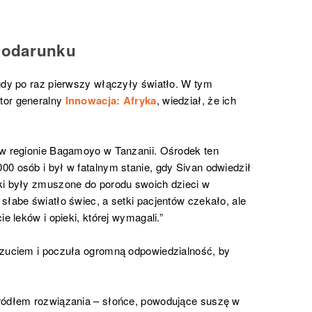
 podarunku
gdy po raz pierwszy włączyły światło. W tym
tor generalny
Innowacja: Afryka
, wiedział, że ich
 w regionie Bagamoyo w Tanzanii. Ośrodek ten
0 osób i był w fatalnym stanie, gdy Sivan odwiedził
ki były zmuszone do porodu swoich dzieci w
słabe światło świec, a setki pacjentów czekało, ale
e leków i opieki, której wymagali.”
czuciem i poczuła ogromną odpowiedzialność, by
źródłem rozwiązania – słońce, powodujące suszę w