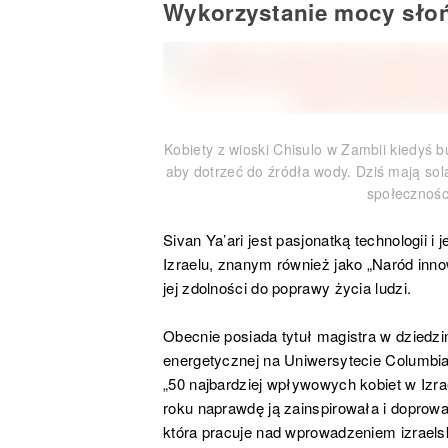
Wykorzystanie mocy słoń
Kobiety z wioski Chisulo w Zambii kiedyś b
aby dotrzeć do źródła wody. Dziś mają so
społeczności
Sivan Ya’ari jest pasjonatką technologii i
Izraelu, znanym również jako „Naród innow
jej zdolności do poprawy życia ludzi.
Obecnie posiada tytuł magistra w dziedzi
energetycznej na Uniwersytecie Columbia
„50 najbardziej wpływowych kobiet w Izrae
roku naprawdę ją zainspirowała i doprowad
która pracuje nad wprowadzeniem izraelski