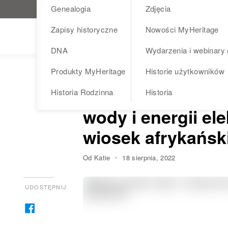
Genealogia
Zdjęcia
Odwiedź MyHeritage.pl
Zapisy historyczne
Nowości MyHeritage
Blog
DNA
Wydarzenia i webinary 
Produkty MyHeritage
Historie użytkowników
WYDARZENIA I WEBINARY ONLINE
Misja Innowacja: 
Historia Rodzinna
Historia
wody i energii el
wiosek afrykańsk
Od Katie
18 sierpnia, 2022
UDOSTĘPNIJ