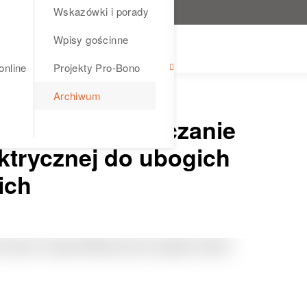
Wskazówki i porady
Wpisy gościnne
online
Projekty Pro-Bono
Archiwum
Afryka – dostarczanie
ektrycznej do ubogich
ich