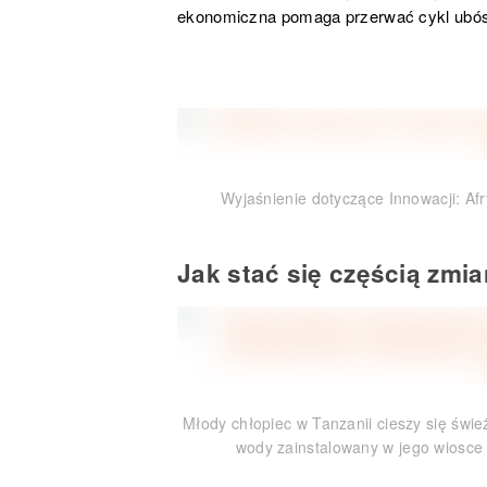
ekonomiczna pomaga przerwać cykl ubóstw
Wyjaśnienie dotyczące Innowacji: Afr
Jak stać się częścią zmi
Młody chłopiec w Tanzanii cieszy się św
wody zainstalowany w jego wiosce p