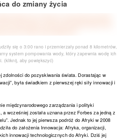
ca do zmiany życia
udziły się o 3:00 rano i przemierzały ponad 8 kilometrów,
larny system pompowania wody, który zapewnia wodę ich
. (kliknij, aby powiększyć)
 jej zdolności do pozyskiwania świata. Dorastając w
acji”, była świadkiem z pierwszej ręki siły innowacji i
nie międzynarodowego zarządzania i polityki
, a wcześniej została uznana przez Forbes za jedną z
lu”. Jednak to jej pierwsza podróż do Afryki w 2008
ziła do założenia Innowacja: Afryka, organizacji,
ch innowacji technologicznych do Afryki. Dziś jej