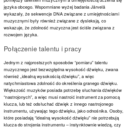
języka obcego. Wspomniane wyżej badania Järvelä
wykazały, że sekwencje DNA związane z umiejętnościami
muzycznymi były również związane z dysleksją, co
wskazuje, że zdolność muzyczna jest ściśle związana z
rozwojem języka.
Połączenie talentu i pracy
Jednym z najprostszych sposobów “pomiaru” talentu
muzycznego jest bezwzględna wysokość dźwięku, zwana
również „idealną wysokością dźwięku”, a więc
natychmiastowa zdolność do określenia granego dźwięku.
Większość muzyków posiada potrzebę słuchania dźwięków
“nastrojonych”, a więc musi nastroić instrument za pomocą
klucza, lub też odsłuchać dźwięk z innego nastrojonego
instrumentu, używając tego dźwięku, jako odnośnika. Osoby,
które posiadają “idealną wysokość dźwięku” nie potrzebują
klucza do strojenia instrumentu – instynktownie wiedzą, czy