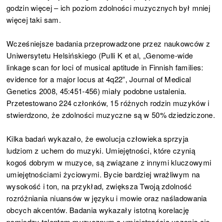
godzin więcej – ich poziom zdolności muzycznych był mniej
więcej taki sam.
Wcześniejsze badania przeprowadzone przez naukowców z
Uniwersytetu Helsińskiego (Pulli K et al, „Genome-wide
linkage scan for loci of musical aptitude in Finnish families:
evidence for a major locus at 4q22”, Journal of Medical
Genetics 2008, 45:451-456) miały podobne ustalenia.
Przetestowano 224 członków, 15 różnych rodzin muzyków i
stwierdzono, że zdolności muzyczne są w 50% dziedziczone.
Kilka badań wykazało, że ewolucja człowieka sprzyja
ludziom z uchem do muzyki. Umiejętności, które czynią
kogoś dobrym w muzyce, są związane z innymi kluczowymi
umiejętnościami życiowymi. Bycie bardziej wrażliwym na
wysokość i ton, na przykład, zwiększa Twoją zdolność
rozróżniania niuansów w języku i mowie oraz naśladowania
obcych akcentów. Badania wykazały istotną korelację
pomiędzy talentem muzycznym a umiejętnością uczenia się