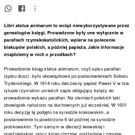
Libri status animarum
to wciąż niewykorzystywane przez
genealogów księgi. Prowadzone były one wyłącznie w
parafiach rzymskokatolickich, wpierw na polecenie
biskupów polskich, a później papieża. Jakie informacje
znajdziemy w nich o przodkach?
Prowadzenie ksiąg
status animarum
, czyli spisu parafian
(spisu dusz), było obowiązkowe po postanowieniach Soboru
Trydenckiego. W 1614 roku ówczesny papież Paweł V w tzw.
rytuale rzymskim umieścił zapis obligujący księży do
prowadzenia wykazu parafian. Na ziemiach polskich taki
obowiązek nałożono na duchownych już wcześniej. W 1601
roku decyzję tę podjęto na synodzie krakowskim, a
postanowienie to powtórzono 6 lat później na synodzie
piotrkowskim. Tym samym w diecezji lwowskiej i
gnieźnieńskiej, prócz ksiąg chrztów, małżeństw i zgonów,