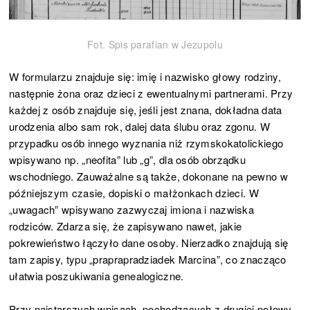
Fot. Spis parafian w Jezupolu
W formularzu znajduje się: imię i nazwisko głowy rodziny,
następnie żona oraz dzieci z ewentualnymi partnerami. Przy
każdej z osób znajduje się, jeśli jest znana, dokładna data
urodzenia albo sam rok, dalej data ślubu oraz zgonu. W
przypadku osób innego wyznania niż rzymskokatolickiego
wpisywano np. „neofita” lub „g”, dla osób obrządku
wschodniego. Zauważalne są także, dokonane na pewno w
późniejszym czasie, dopiski o małżonkach dzieci. W
„uwagach” wpisywano zazwyczaj imiona i nazwiska
rodziców. Zdarza się, że zapisywano nawet, jakie
pokrewieństwo łączyło dane osoby. Nierzadko znajdują się
tam zapisy, typu „praprapradziadek Marcina”, co znacząco
ułatwia poszukiwania genealogiczne.
Przy najstarszych wpisach, pochodzących z drugiej połowy