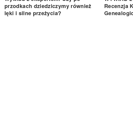
przodkach dziedziczymy również
Recenzja K
lęki i silne przeżycia?
Genealogi
26 listopada, 2025
14 października,
Komentarze
Główna strona
Pomoc
Zarejestruj się bezpłatnie
Kontakt