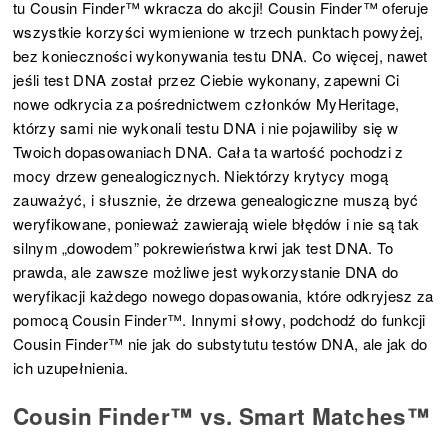
tu Cousin Finder™ wkracza do akcji! Cousin Finder™ oferuje
wszystkie korzyści wymienione w trzech punktach powyżej,
bez konieczności wykonywania testu DNA. Co więcej, nawet
jeśli test DNA został przez Ciebie wykonany, zapewni Ci
nowe odkrycia za pośrednictwem członków MyHeritage,
którzy sami nie wykonali testu DNA i nie pojawiliby się w
Twoich dopasowaniach DNA. Cała ta wartość pochodzi z
mocy drzew genealogicznych. Niektórzy krytycy mogą
zauważyć, i słusznie, że drzewa genealogiczne muszą być
weryfikowane, ponieważ zawierają wiele błędów i nie są tak
silnym „dowodem” pokrewieństwa krwi jak test DNA. To
prawda, ale zawsze możliwe jest wykorzystanie DNA do
weryfikacji każdego nowego dopasowania, które odkryjesz za
pomocą Cousin Finder™. Innymi słowy, podchodź do funkcji
Cousin Finder™ nie jak do substytutu testów DNA, ale jak do
ich uzupełnienia.
Cousin Finder™ vs. Smart Matches™