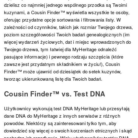
dzielisz co najmniej jednego wspólnego przodka są Twoimi
kuzynami, a Cousin Finder™ wyświetla wszystkie te osoby,
oferując przydatne opcje sortowania i filtrowania listy. W
zależności od czynników, takich jak rozmiar Twojego drzewa,
poziom szczegółowości Twoich badań genealogicznych (im
więcej wydarzeń życiowych, dat i miejsc wprowadzonych do
Twojego drzewa, tym łatwiej dla MyHeritage odnaleźć
pasujące informacje) i pewnego rodzaju szczęścia (które
zawsze jest przydatnym składnikiem w życiu!), Cousin
Finder™ może ujawnić od dziesiątek do setek kuzynów,
tworząc ukierunkowaną listę dla Twoich badań.
Cousin Finder™ vs. Test DNA
Użytkownicy wykonują test DNA MyHeritage lub przesyłają
dane DNA do MyHeritage z innych serwisów z różnych
powodów. Niektórzy są zainteresowani tylko tym, aby
dowiedzieć się więcej o swoich korzeniach etnicznych i skąd
pochodzą ich przodkowie. Wielu użytkowników testów DNA