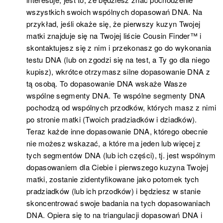
wszystkich swoich wspólnych dopasowań DNA. Na
przykład, jeśli okaże się, że pierwszy kuzyn Twojej
matki znajduje się na Twojej liście Cousin Finder™ i
skontaktujesz się z nim i przekonasz go do wykonania
testu DNA (lub on zgodzi się na test, a Ty go dla niego
kupisz), wkrótce otrzymasz silne dopasowanie DNA z
tą osobą. To dopasowanie DNA wskaże Wasze
wspólne segmenty DNA. Te wspólne segmenty DNA
pochodzą od wspólnych przodków, których masz z nimi
po stronie matki (Twoich pradziadków i dziadków).
Teraz każde inne dopasowanie DNA, którego obecnie
nie możesz wskazać, a które ma jeden lub więcej z
tych segmentów DNA (lub ich części), tj. jest wspólnym
dopasowaniem dla Ciebie i pierwszego kuzyna Twojej
matki, zostanie zidentyfikowane jako potomek tych
pradziadków (lub ich przodków) i będziesz w stanie
skoncentrować swoje badania na tych dopasowaniach
DNA. Opiera się to na triangulacji dopasowań DNA i