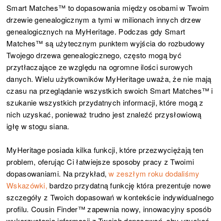
Smart Matches™ to dopasowania między osobami w Twoim
drzewie genealogicznym a tymi w milionach innych drzew
genealogicznych na MyHeritage. Podczas gdy Smart
Matches™ są użytecznym punktem wyjścia do rozbudowy
Twojego drzewa genealogicznego, często mogą być
przytłaczające ze względu na ogromne ilości surowych
danych. Wielu użytkowników MyHeritage uważa, że nie mają
czasu na przeglądanie wszystkich swoich Smart Matches™ i
szukanie wszystkich przydatnych informacji, które mogą z
nich uzyskać, ponieważ trudno jest znaleźć przysłowiową
igłę w stogu siana.
MyHeritage posiada kilka funkcji, które przezwyciężają ten
problem, oferując Ci łatwiejsze sposoby pracy z Twoimi
dopasowaniami. Na przykład,
w zeszłym roku dodaliśmy
Wskazówki,
bardzo przydatną funkcję która prezentuje nowe
szczegóły z Twoich dopasowań w kontekście indywidualnego
profilu. Cousin Finder™ zapewnia nowy, innowacyjny sposób
wykorzystania informacji z Twoich dopasowań, aby uzyskać