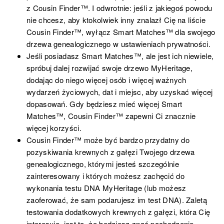
z Cousin Finder™. I odwrotnie: jeśli z jakiegoś powodu
nie chcesz, aby ktokolwiek inny znalazł Cię na liście
Cousin Finder™, wyłącz Smart Matches™ dla swojego
drzewa genealogicznego w ustawieniach prywatności.
Jeśli posiadasz Smart Matches™, ale jest ich niewiele,
spróbuj dalej rozwijać swoje drzewo MyHeritage,
dodając do niego więcej osób i więcej ważnych
wydarzeń życiowych, dat i miejsc, aby uzyskać więcej
dopasowań. Gdy będziesz mieć więcej Smart
Matches™, Cousin Finder™ zapewni Ci znacznie
więcej korzyści.
Cousin Finder™ może być bardzo przydatny do
pozyskiwania krewnych z gałęzi Twojego drzewa
genealogicznego, którymi jesteś szczególnie
zainteresowany i których możesz zachęcić do
wykonania testu DNA MyHeritage (lub możesz
zaoferować, że sam podarujesz im test DNA). Zaletą
testowania dodatkowych krewnych z gałęzi, która Cię
interesuje, jest to, że będziesz znać pochodzenie