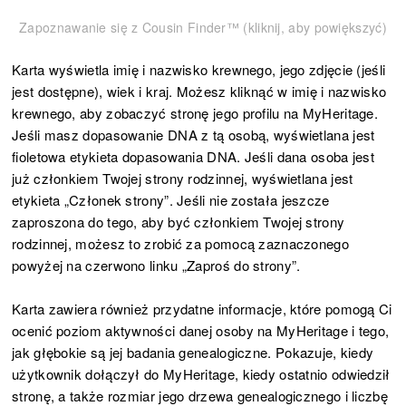
Zapoznawanie się z Cousin Finder™ (kliknij, aby powiększyć)
Karta wyświetla imię i nazwisko krewnego, jego zdjęcie (jeśli
jest dostępne), wiek i kraj. Możesz kliknąć w imię i nazwisko
krewnego, aby zobaczyć stronę jego profilu na MyHeritage.
Jeśli masz dopasowanie DNA z tą osobą, wyświetlana jest
fioletowa etykieta dopasowania DNA. Jeśli dana osoba jest
już członkiem Twojej strony rodzinnej, wyświetlana jest
etykieta „Członek strony”. Jeśli nie została jeszcze
zaproszona do tego, aby być członkiem Twojej strony
rodzinnej, możesz to zrobić za pomocą zaznaczonego
powyżej na czerwono linku „Zaproś do strony”.
Karta zawiera również przydatne informacje, które pomogą Ci
ocenić poziom aktywności danej osoby na MyHeritage i tego,
jak głębokie są jej badania genealogiczne. Pokazuje, kiedy
użytkownik dołączył do MyHeritage, kiedy ostatnio odwiedził
stronę, a także rozmiar jego drzewa genealogicznego i liczbę