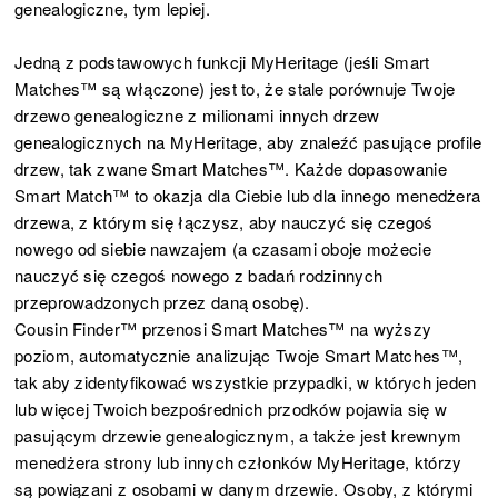
genealogiczne, tym lepiej.
Jedną z podstawowych funkcji MyHeritage (jeśli Smart
Matches™ są włączone) jest to, że stale porównuje Twoje
drzewo genealogiczne z milionami innych drzew
genealogicznych na MyHeritage, aby znaleźć pasujące profile
drzew, tak zwane Smart Matches™. Każde dopasowanie
Smart Match™ to okazja dla Ciebie lub dla innego menedżera
drzewa, z którym się łączysz, aby nauczyć się czegoś
nowego od siebie nawzajem (a czasami oboje możecie
nauczyć się czegoś nowego z badań rodzinnych
przeprowadzonych przez daną osobę).
Cousin Finder™ przenosi Smart Matches™ na wyższy
poziom, automatycznie analizując Twoje Smart Matches™,
tak aby zidentyfikować wszystkie przypadki, w których jeden
lub więcej Twoich bezpośrednich przodków pojawia się w
pasującym drzewie genealogicznym, a także jest krewnym
menedżera strony lub innych członków MyHeritage, którzy
są powiązani z osobami w danym drzewie. Osoby, z którymi