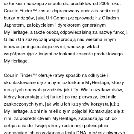
członkiem naszego zespołu ds. produktów od 2005 roku.
Cousin Finder™ został dopracowany podczas serii sesji
burzy mózgów, jaką Uri Gonen przeprowadził z Giladem
Japhetem, założycielem i dyrektorem generalnym
MyHeritage, a także osobą odpowiedzialną za nazwę funkcji.
Gilad i Uri zazwyczaj współpracują nad wieloma innymi
innowacjami genealogicznymi, wnosząc wkład i
współpracując z innymi członkami zespołu produktowego
MyHeritage.
Cousin Finder™ oferuje łatwy sposób na odkrycie i
skontaktowanie się z innymi członkami MyHeritage, którzy
mają tych samych przodków jak i Ty. Wielu użytkowników,
którzy korzystają z tej funkcji po raz pierwszy, jest mile
zaskoczonych tym, jak wielu ich kuzynów korzysta już z
MyHeritage, a oni nie mieli o tym pojęcia! Kontaktując się z
nimi za pośrednictwem MyHeritage, zapraszając ich do
dołączenia do Twojej strony rodzinnej i potencjalnie
zachęcając ich do wykonania testu DNA, możesz otworzyć