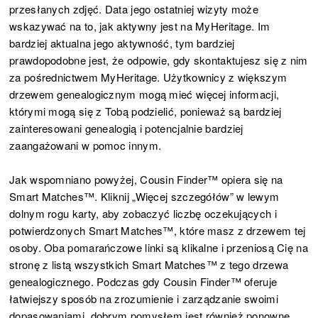
przesłanych zdjęć. Data jego ostatniej wizyty może
wskazywać na to, jak aktywny jest na MyHeritage. Im
bardziej aktualna jego aktywność, tym bardziej
prawdopodobne jest, że odpowie, gdy skontaktujesz się z nim
za pośrednictwem MyHeritage. Użytkownicy z większym
drzewem genealogicznym mogą mieć więcej informacji,
którymi mogą się z Tobą podzielić, ponieważ są bardziej
zainteresowani genealogią i potencjalnie bardziej
zaangażowani w pomoc innym.
Jak wspomniano powyżej, Cousin Finder™ opiera się na
Smart Matches™. Kliknij „Więcej szczegółów” w lewym
dolnym rogu karty, aby zobaczyć liczbę oczekujących i
potwierdzonych Smart Matches™, które masz z drzewem tej
osoby. Oba pomarańczowe linki są klikalne i przeniosą Cię na
stronę z listą wszystkich Smart Matches™ z tego drzewa
genealogicznego. Podczas gdy Cousin Finder™ oferuje
łatwiejszy sposób na zrozumienie i zarządzanie swoimi
dopasowaniami, dobrym pomysłem jest również ponowne