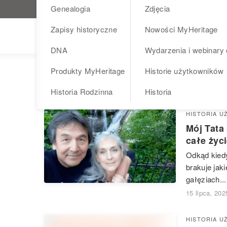
Genealogia
Zdjęcia
Odwiedź MyHeritage.pl
Zapisy historyczne
Nowości MyHeritage
Blog
DNA
Wydarzenia i webinary 
Produkty MyHeritage
Historie użytkowników
USA
Historia Rodzinna
Historia
HISTORIA U
Mój Tata
całe życ
Odkąd kiedy
brakuje jak
gałęziach...
15 lipca, 202
HISTORIA U