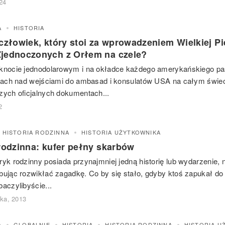
024
A
HISTORIA
 człowiek, który stoi za wprowadzeniem Wielkiej Pi
jednoczonych z Orłem na czele?
knocie jednodolarowym i na okładce każdego amerykańskiego pas
icach nad wejściami do ambasad i konsulatów USA na całym świec
zych oficjalnych dokumentach...
2
HISTORIA RODZINNA
HISTORIA UŻYTKOWNIKA
 rodzinna: kufer pełny skarbów
ryk rodzinny posiada przynajmniej jedną historię lub wydarzenie, 
bując rozwikłać zagadkę. Co by się stało, gdyby ktoś zapukał do 
baczylibyście...
ika, 2013
A
GLOBALNIE
HISTORIA
HISTORIA RODZINNA
HISTORIA U