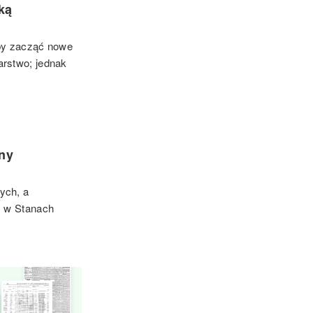
ką
aby zacząć nowe
arstwo; jednak
ny
ych, a
, w Stanach