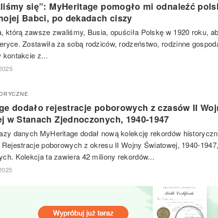
liśmy się”: MyHeritage pomogło mi odnaleźć pols
mojej Babci, po dekadach ciszy
, którą zawsze zwaliśmy, Busia, opuściła Polskę w 1920 roku, 
ryce. Zostawiła za sobą rodziców, rodzeństwo, rodzinne gospod
 kontakcie z...
2025
TORYCZNE
ge dodało rejestracje poborowych z czasów II Woj
j w Stanach Zjednoczonych, 1940-1947
azy danych MyHeritage dodał nową kolekcję rekordów historyczn
 Rejestracje poborowych z okresu II Wojny Światowej, 1940-1947
ch. Kolekcja ta zawiera 42 miliony rekordów...
 2025