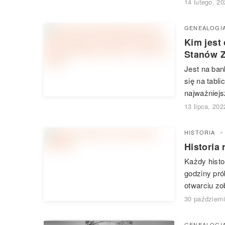
14 lutego, 2
GENEALOGI
Kim jest
Stanów Z
Jest na ban
się na tabl
najważniejs
13 lipca, 202
HISTORIA
Historia
Każdy histo
godziny pró
otwarciu zo
30 październ
GENEALOGI