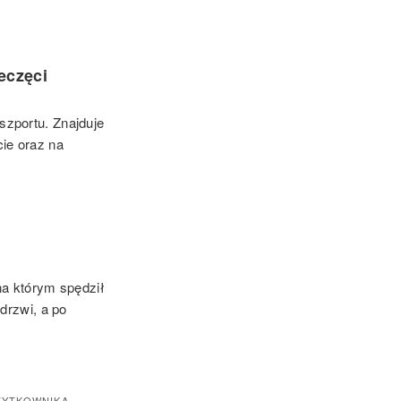
eczęci
zportu. Znajduje
ie oraz na
na którym spędził
drzwi, a po
ŻYTKOWNIKA