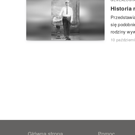
Historia
Przedstawia
się podobni
rodziny wyw
10 październ
Główna strona
Pomoc