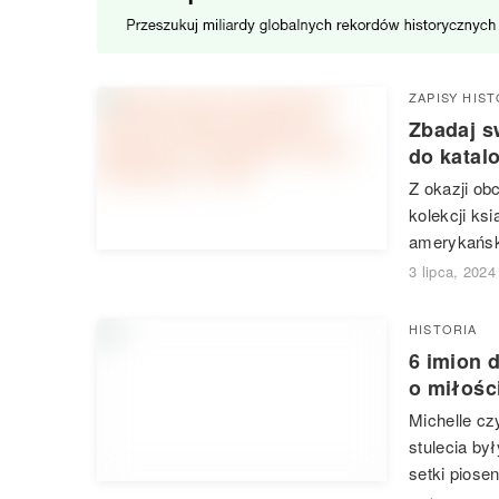
ZAPISY HIS
Zbadaj s
do katal
Z okazji ob
kolekcji ks
amerykański
3 lipca, 2024
HISTORIA
6 imion 
o miłośc
Michelle cz
stulecia by
setki piose