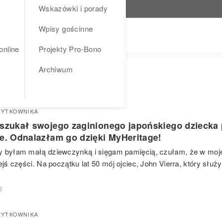
Wskazówki i porady
Wpisy gościnne
online
Projekty Pro-Bono
Archiwum
ŻYTKOWNIKA
 szukał swojego zaginionego japońskiego dziecka 
ie. Odnalazłam go dzięki MyHeritage!
 byłam małą dziewczynką i sięgam pamięcią, czułam, że w mojej
iejś części. Na początku lat 50 mój ojciec, John Vierra, który służ
5
ŻYTKOWNIKA