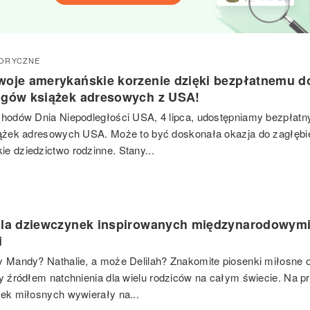
TORYCZNE
woje amerykańskie korzenie dzięki bezpłatnemu d
ogów książek adresowych z USA!
chodów Dnia Niepodległości USA, 4 lipca, udostępniamy bezpłatn
iążek adresowych USA. Może to być doskonała okazja do zagłębie
e dziedzictwo rodzinne. Stany...
dla dziewczynek inspirowanych międzynarodowym
i
y Mandy? Nathalie, a może Delilah? Znakomite piosenki miłosne o
ły źródłem natchnienia dla wielu rodziców na całym świecie. Na pr
nek miłosnych wywierały na...