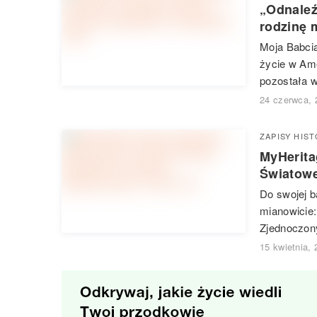
„Odnaleź
rodzinę 
Moja Babcia
życie w Ame
pozostała w
24 czerwca, 
ZAPISY HIS
MyHerita
Światowe
Do swojej b
mianowicie:
Zjednoczony
15 kwietnia,