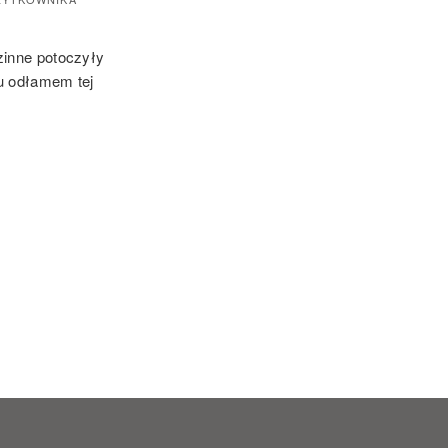
zinne potoczyły
u odłamem tej