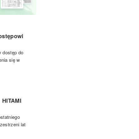
ostępowi
y dostęp do
nia się w
i HITAMI
statniego
zestrzeni lat