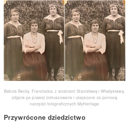
Babcia Becky, Franciszka, z siostrami Stanisławą i Władysławą,
zdjęcie po prawej zretuszowane i ulepszone za pomocą
narzędzi fotograficznych MyHeritage
Przywrócone dziedzictwo