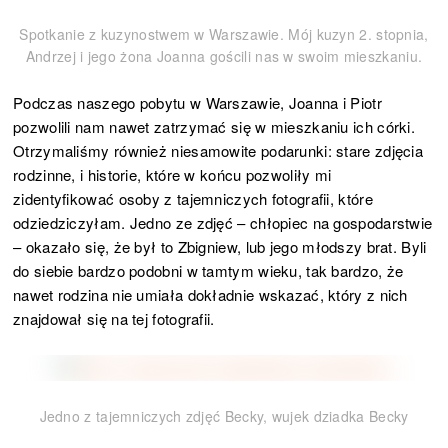
Spotkanie z kuzynostwem w Warszawie. Mój kuzyn 2. stopnia,
Andrzej i jego żona Joanna gościli nas w swoim mieszkaniu.
Podczas naszego pobytu w Warszawie, Joanna i Piotr
pozwolili nam nawet zatrzymać się w mieszkaniu ich córki.
Otrzymaliśmy również niesamowite podarunki: stare zdjęcia
rodzinne, i historie, które w końcu pozwoliły mi
zidentyfikować osoby z tajemniczych fotografii, które
odziedziczyłam. Jedno ze zdjęć – chłopiec na gospodarstwie
– okazało się, że był to Zbigniew, lub jego młodszy brat. Byli
do siebie bardzo podobni w tamtym wieku, tak bardzo, że
nawet rodzina nie umiała dokładnie wskazać, który z nich
znajdował się na tej fotografii.
Jedno z tajemniczych zdjęć Becky, wujek dziadka Becky