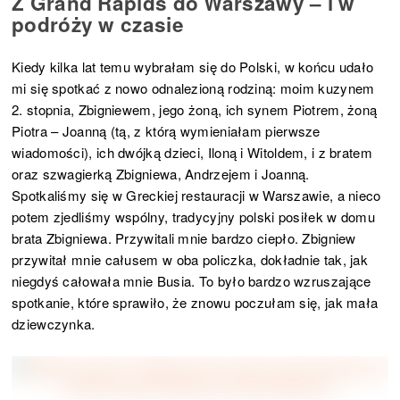
Z Grand Rapids do Warszawy – i w
podróży w czasie
Kiedy kilka lat temu wybrałam się do Polski, w końcu udało
mi się spotkać z nowo odnalezioną rodziną: moim kuzynem
2. stopnia, Zbigniewem, jego żoną, ich synem Piotrem, żoną
Piotra – Joanną (tą, z którą wymieniałam pierwsze
wiadomości), ich dwójką dzieci, Iloną i Witoldem, i z bratem
oraz szwagierką Zbigniewa, Andrzejem i Joanną.
Spotkaliśmy się w Greckiej restauracji w Warszawie, a nieco
potem zjedliśmy wspólny, tradycyjny polski posiłek w domu
brata Zbigniewa. Przywitali mnie bardzo ciepło. Zbigniew
przywitał mnie całusem w oba policzka, dokładnie tak, jak
niegdyś całowała mnie Busia. To było bardzo wzruszające
spotkanie, które sprawiło, że znowu poczułam się, jak mała
dziewczynka.