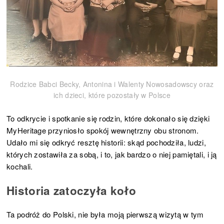
Rodzice Babci Becky, Antonina i Walenty Nowosadowscy oraz
ich dzieci, które pozostały w Polsce
To odkrycie i spotkanie się rodzin, które dokonało się dzięki
MyHeritage przyniosło spokój wewnętrzny obu stronom.
Udało mi się odkryć resztę historii: skąd pochodziła, ludzi,
których zostawiła za sobą, i to, jak bardzo o niej pamiętali, i ją
kochali.
Historia zatoczyła koło
Ta podróż do Polski, nie była moją pierwszą wizytą w tym