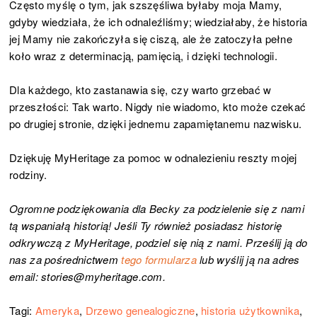
Często myślę o tym, jak szszęśliwa byłaby moja Mamy,
gdyby wiedziała, że ich odnaleźliśmy; wiedziałaby, że historia
jej Mamy nie zakończyła się ciszą, ale że zatoczyła pełne
koło wraz z determinacją, pamięcią, i dzięki technologii.
Dla każdego, kto zastanawia się, czy warto grzebać w
przeszłości: Tak warto. Nigdy nie wiadomo, kto może czekać
po drugiej stronie, dzięki jednemu zapamiętanemu nazwisku.
Dziękuję MyHeritage za pomoc w odnalezieniu reszty mojej
rodziny.
Ogromne podziękowania dla Becky za podzielenie się z nami
tą wspaniałą historią! Jeśli Ty również posiadasz historię
odkrywczą z MyHeritage, podziel się nią z nami. Prześlij ją do
nas za pośrednictwem
tego formularza
lub wyślij ją na adres
email: stories@myheritage.com.
Tagi:
Ameryka
,
Drzewo genealogiczne
,
historia użytkownika
,