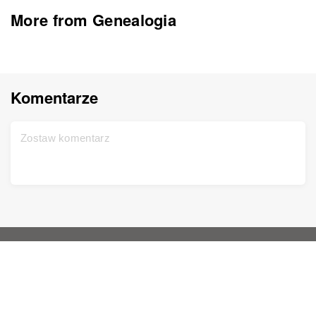
More from Genealogia
Komentarze
Główna strona
Pomoc
Zarejestruj się bezpłatnie
Kontakt
Test DNA
Polityka prywatności
Aktualizacja