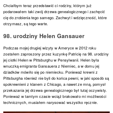
Chciałbym teraz przedstawić ci rodziny, którym już
podarowałem taki zwój drzewa genealogicznego i zachęcić
cię do zrobienia tego samego. Zachwyt i wdzięczność, które
otrzymasz, są tego warte.
98. urodziny Helen Gansauer
Podczas mojej drugiej wizyty w Ameryce w 2012 roku
zostałem zaproszony przez kuzynkę Patricię na 98. urodziny
jej ciotki Helen w Pittsburghu w Pensylwanii. Helen była
wnuczką emigranta Gansauera z Niemiec, a w domu jej
dziadków mówiło się po niemiecku. Ponieważ krewni z
Pittsburgha również nie byli do końca pewni, w jaki sposób są
spokrewnieni z klanem z Chicago, a nawet ze mną, pomysł
przekazania jej drzewa genealogicznego był tutaj oczywisty.
Ponieważ w tamtym czasie wciąż brakowało mi możliwości
technicznych, musiałem narysować wszystko ręcznie.