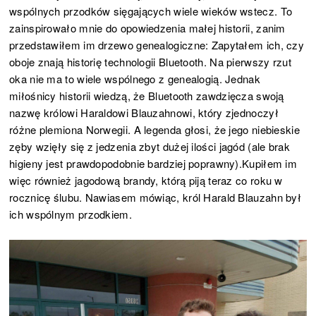
wspólnych przodków sięgających wiele wieków wstecz. To
zainspirowało mnie do opowiedzenia małej historii, zanim
przedstawiłem im drzewo genealogiczne: Zapytałem ich, czy
oboje znają historię technologii Bluetooth. Na pierwszy rzut
oka nie ma to wiele wspólnego z genealogią. Jednak
miłośnicy historii wiedzą, że Bluetooth zawdzięcza swoją
nazwę królowi Haraldowi Blauzahnowi, który zjednoczył
różne plemiona Norwegii. A legenda głosi, że jego niebieskie
zęby wzięły się z jedzenia zbyt dużej ilości jagód (ale brak
higieny jest prawdopodobnie bardziej poprawny).Kupiłem im
więc również jagodową brandy, którą piją teraz co roku w
rocznicę ślubu. Nawiasem mówiąc, król Harald Blauzahn był
ich wspólnym przodkiem.