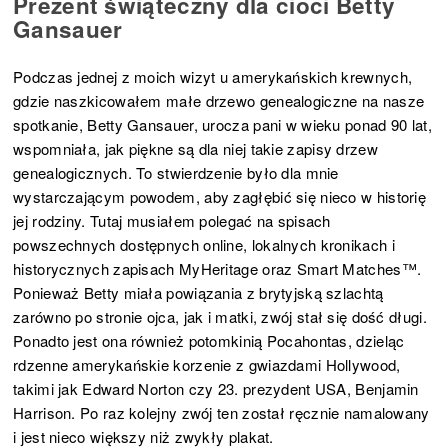
Prezent świąteczny dla cioci Betty
Gansauer
Podczas jednej z moich wizyt u amerykańskich krewnych,
gdzie naszkicowałem małe drzewo genealogiczne na nasze
spotkanie, Betty Gansauer, urocza pani w wieku ponad 90 lat,
wspomniała, jak piękne są dla niej takie zapisy drzew
genealogicznych. To stwierdzenie było dla mnie
wystarczającym powodem, aby zagłębić się nieco w historię
jej rodziny. Tutaj musiałem polegać na spisach
powszechnych dostępnych online, lokalnych kronikach i
historycznych zapisach MyHeritage oraz Smart Matches™.
Ponieważ Betty miała powiązania z brytyjską szlachtą
zarówno po stronie ojca, jak i matki, zwój stał się dość długi.
Ponadto jest ona również potomkinią Pocahontas, dzieląc
rdzenne amerykańskie korzenie z gwiazdami Hollywood,
takimi jak Edward Norton czy 23. prezydent USA, Benjamin
Harrison. Po raz kolejny zwój ten został ręcznie namalowany
i jest nieco większy niż zwykły plakat.