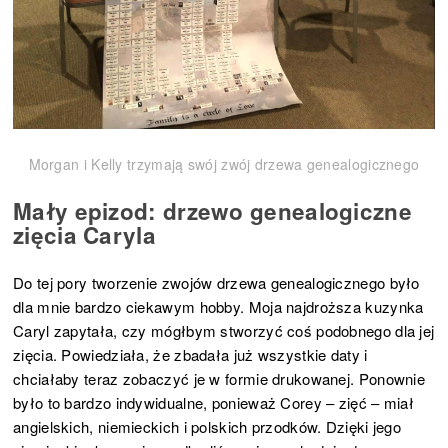
Morgan i Kelly trzymają swój zwój drzewa genealogicznego
Mały epizod: drzewo genealogiczne
zięcia Caryla
Do tej pory tworzenie zwojów drzewa genealogicznego było
dla mnie bardzo ciekawym hobby. Moja najdroższa kuzynka
Caryl zapytała, czy mógłbym stworzyć coś podobnego dla jej
zięcia. Powiedziała, że zbadała już wszystkie daty i
chciałaby teraz zobaczyć je w formie drukowanej. Ponownie
było to bardzo indywidualne, ponieważ Corey – zięć – miał
angielskich, niemieckich i polskich przodków. Dzięki jego