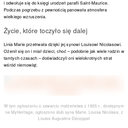
i odwołuje się do księgi urodzeń parafii Saint-Maurice.
Podczas pogrzebu z pewnością panowała atmosfera
wielkiego wzruszenia.
Życie, które toczyło się dalej
Linia Marie przetrwała dzięki jej synowi Louisowi Nicolasowi.
Ożenił się on i miał dzieci, choć – podobnie jak wiele rodzin w
tamtych czasach – doświadczyli oni wielokrotnych strat
wśród niemowląt.
W tym ogłoszeniu o zawarciu małżeństwa z 1855 r., dostępnym
na MyHeritage, ogłoszono ślub syna Marie, Louisa Nicolasa, z
Louise Augustine Décoppet