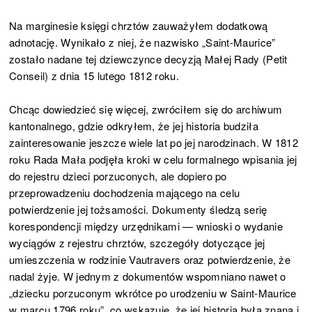
Na marginesie księgi chrztów zauważyłem dodatkową
adnotację. Wynikało z niej, że nazwisko „Saint-Maurice”
zostało nadane tej dziewczynce decyzją Małej Rady (Petit
Conseil) z dnia 15 lutego 1812 roku.
Chcąc dowiedzieć się więcej, zwróciłem się do archiwum
kantonalnego, gdzie odkryłem, że jej historia budziła
zainteresowanie jeszcze wiele lat po jej narodzinach. W 1812
roku Rada Mała podjęła kroki w celu formalnego wpisania jej
do rejestru dzieci porzuconych, ale dopiero po
przeprowadzeniu dochodzenia mającego na celu
potwierdzenie jej tożsamości. Dokumenty śledzą serię
korespondencji między urzędnikami — wnioski o wydanie
wyciągów z rejestru chrztów, szczegóły dotyczące jej
umieszczenia w rodzinie Vautravers oraz potwierdzenie, że
nadal żyje. W jednym z dokumentów wspomniano nawet o
„dziecku porzuconym wkrótce po urodzeniu w Saint-Maurice
w marcu 1796 roku”, co wskazuje, że jej historia była znana i