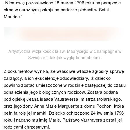
„Niemowlę pozostawione 18 marca 1796 roku na parapecie
okna w narożnym pokoju na parterze plebanii w Saint-
Maurice.”
Artystyczna wizja kościoła św. Maurycego w Champagne w
Szwajcarii, tak jak wygląda on obecnie
Z dokumentów wynika, że właściwe władze zgłosiły sprawę
zarządcy, a ich ekscelencje odpowiedziały, iż dziecko
powinno zostać umieszczone w rodzinie zastępczej do czasu
odnalezienia jego biologicznych rodziców. Została oddana
pod opiekę Jeana Isaaca Vautraversa, mistrza stolarskiego,
oraz jego żony Anne Marie Marguerite z domu Pochon, która
pełniła rolę jej mamki. Dziecko ochrzczono 24 kwietnia 1796
roku i nadano mu imię Marie. Państwo Vautravers zostali jej
rodzicami chrzestnymi.