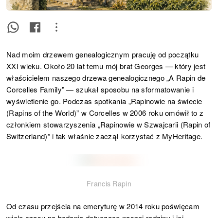
Nad moim drzewem genealogicznym pracuję od początku
XXI wieku. Około 20 lat temu mój brat Georges — który jest
właścicielem naszego drzewa genealogicznego „A Rapin de
Corcelles Family” — szukał sposobu na sformatowanie i
wyświetlenie go. Podczas spotkania „Rapinowie na świecie
(Rapins of the World)” w Corcelles w 2006 roku omówił to z
członkiem stowarzyszenia „Rapinowie w Szwajcarii (Rapin of
Switzerland)” i tak właśnie zaczął korzystać z MyHeritage.
Francis Rapin
Od czasu przejścia na emeryturę w 2014 roku poświęcam
wiele czasu na badania dotyczące naszej rodziny i jej