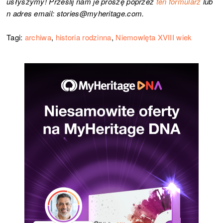
usłyszymy! Prześlij nam je proszę poprzez
ten formularz
lub
n adres email: stories@myheritage.com.
Tagi:
archiwa
,
historia rodzinna
,
Niemowlęta XVIII wiek