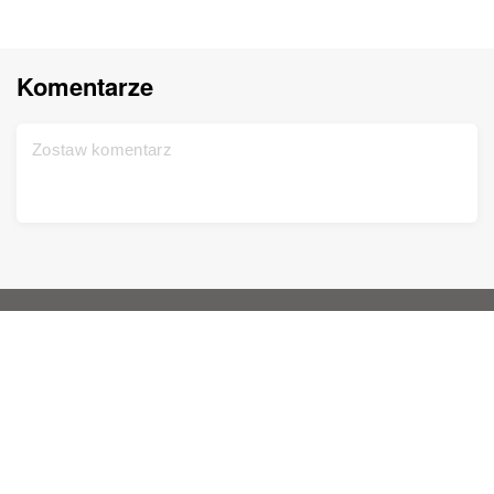
Komentarze
Główna strona
Pomoc
Zarejestruj się bezpłatnie
Kontakt
Test DNA
Polityka prywatności
Aktualizacja
Drzewo
Warunki korzystania z usług
Rekordy archiwalne
Cennik