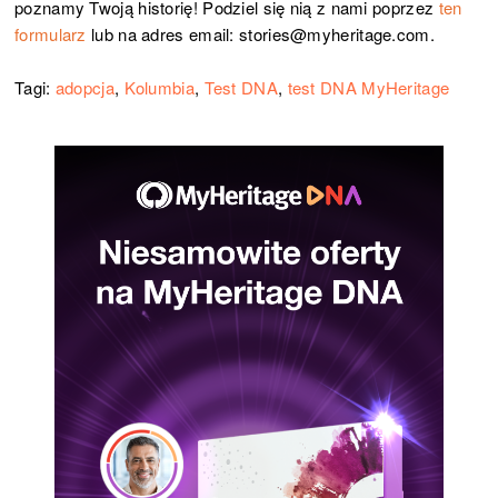
poznamy Twoją historię! Podziel się nią z nami poprzez
ten
formularz
lub na adres email: stories@myheritage.com.
Tagi:
adopcja
,
Kolumbia
,
Test DNA
,
test DNA MyHeritage