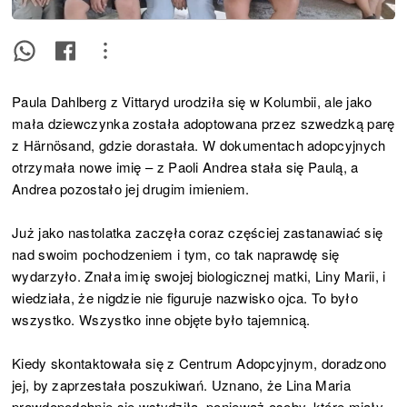
Paula Dahlberg z Vittaryd urodziła się w Kolumbii, ale jako
mała dziewczynka została adoptowana przez szwedzką parę
z Härnösand, gdzie dorastała. W dokumentach adopcyjnych
otrzymała nowe imię – z Paoli Andrea stała się Paulą, a
Andrea pozostało jej drugim imieniem.
Już jako nastolatka zaczęła coraz częściej zastanawiać się
nad swoim pochodzeniem i tym, co tak naprawdę się
wydarzyło. Znała imię swojej biologicznej matki, Liny Marii, i
wiedziała, że nigdzie nie figuruje nazwisko ojca. To było
wszystko. Wszystko inne objęte było tajemnicą.
Kiedy skontaktowała się z Centrum Adopcyjnym, doradzono
jej, by zaprzestała poszukiwań. Uznano, że Lina Maria
prawdopodobnie się wstydziła, ponieważ osoby, które miały