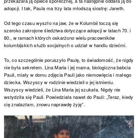
przekazała ją opiece społecznej, a ta następnie oddała ją do
adopcji. I tak, Paula ma trzy lata młodszą siostrę: Janeth.
Od tego czasu wyszło na jaw, że w Kolumbii toczą się
szeroko zakrojone śledztwa dotyczące adopcji w latach 70. i
80., w ramach których oskarżono wielu pracowników
kolumbijskich służb socjalnych o udział w handlu dziećmi.
To, co szczególnie poruszyło Paulę, to świadomość, że nigdy
nie była sekretem. Lina Maria i jej mama, biologiczna babcia
Pauli, miały w domu zdjęcia Pauli jako niemowlęcia i małego
dziecka. Wszyscy w rodzinie wiedzieli o jej istnieniu.
Wszyscy wiedzieli, że Lina Maria jej szukała. Nigdy nie
wstydziła się Pauli. Powiedziała nawet do Pauli: „Teraz, kiedy
cię znalazłam, znowu naprawdę żyję”.