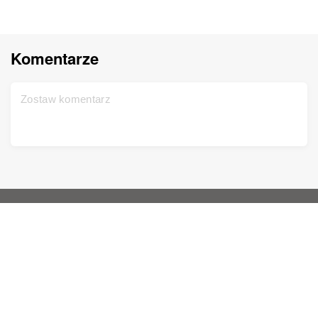
Komentarze
Główna strona
Pomoc
Zarejestruj się bezpłatnie
Kontakt
Test DNA
Polityka prywatności
Aktualizacja
Drzewo
Warunki korzystania z usług
Rekordy archiwalne
Cennik