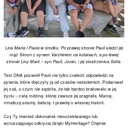
Lina Maria i Paula w środku. Po prawej stronie Pauli siedzi jej
mąż Simon z synem Varchelem na kolanach, a po lewej
stronie Liny Marii – syn Pauli, Joran, i jej siostrzenica Sofia.
Test DNA pozwolił Pauli nie tylko znaleźć odpowiedzi na
pytania, które dręczyły ją od czasów nastoletnich. Podarował
jej coś, o czym nie sądziła, że tak bardzo brakowało w jej
życiu – całą rodzinę, której zawsze jej pragnęła. Mamę,
młodszą siostrę, babcię. I prawdę o własnej historii.
Czy Ty również dokonałeś nieoczekiwanego lub
wzruszającego odkrycia dzięki MyHeritage? Chętnie