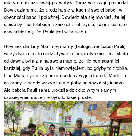
miały na nią uzdrawiający wpływ. Teraz wie, skąd pochodzi.
Dowiedziała się, że urodziła się w kuchni swojej babci, w
obecności babci i położnej. Dowiedziała się również, że jej
ojciec był nastolatkiem i zniknął z ich życia, zanim jeszcze
dowiedzieli się, że Paula jest w brzuchu.
Również dla Liny Marii i jej mamy (biologicznej babci Pauli)
wszystko to miało oddziaływanie terapeutyczne. Lina Maria
od dawna była zła na swoją mamę, że nie pomagała jej
bardziej, gdy Paula była niemowlęciem, bo gdyby to zrobiła,
Lina Maria być może nie musiałaby wyjeżdżać do Medellín
do pracy, a wtedy wszystko mogłoby potoczyć się inaczej.
Ale babcia Pauli sama urodziła dziecko w tym samym
czasie, więc może nie było to takie proste.