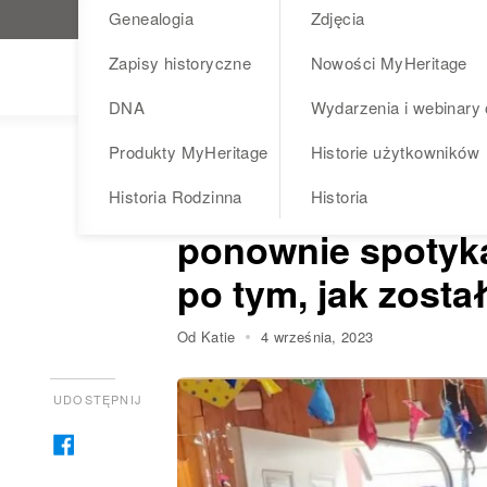
Genealogia
Zdjęcia
Odwiedź MyHeritage.pl
Zapisy historyczne
Nowości MyHeritage
Blog
DNA
Wydarzenia i webinary 
Produkty MyHeritage
Historie użytkowników
DNA
HISTORIA
HISTORIA RODZINNA
Chilijsko-ameryk
Historia Rodzinna
Historia
ponownie spotyka 
po tym, jak został
Od Katie
4 września, 2023
UDOSTĘPNIJ