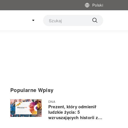
Polski
Popularne Wpisy
DNA
Prezent, który odmienił
ludzkie życia: 5
wzruszających historii z
testem DNA w tle, który