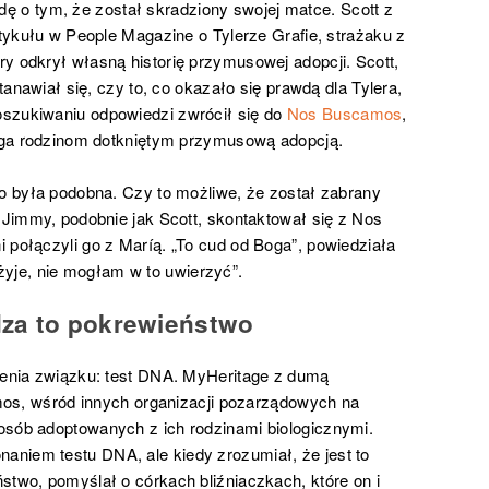
wdę o tym, że został skradziony swojej matce. Scott z
rtykułu w People Magazine o Tylerze Grafie, strażaku z
y odkrył własną historię przymusowej adopcji. Scott,
stanawiał się, czy to, co okazało się prawdą dla Tylera,
szukiwaniu odpowiedzi zwrócił się do
Nos Buscamos
,
omaga rodzinom dotkniętym przymusową adopcją.
go była podobna. Czy to możliwe, że został zabrany
c Jimmy, podobnie jak Scott, skontaktował się z Nos
 połączyli go z Maríą. „To cud od Boga”, powiedziała
 żyje, nie mogłam w to uwierzyć”.
za to pokrewieństwo
dzenia związku: test DNA. MyHeritage z dumą
s, wśród innych organizacji pozarządowych na
osób adoptowanych z ich rodzinami biologicznymi.
niem testu DNA, ale kiedy zrozumiał, że jest to
stwo, pomyślał o córkach bliźniaczkach, które on i