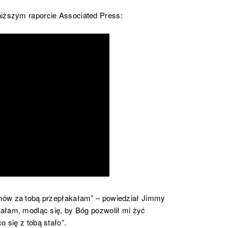
niższym raporcie Associated Press:
eanów za tobą przepłakałam” – powiedział Jimmy
spałam, modląc się, by Bóg pozwolił mi żyć
o się z tobą stało”.