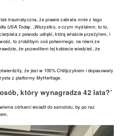
 tak traumatyczna, że prawie zabrała mnie z tego
 dla
USA Today
. „Wszystko, o czym myślałem, to to,
a cierpiała z powodu udręki, którą właśnie przeżyłem, i
iwość, to zrobiłbym coś potwornego, na równi ze
awdzie, że pozwoliłem tej kobiecie wiedzieć, że
otwierdziły, że jest w 100% Chilijczykiem i dopasowały
rzysta z platformy MyHeritage.
posób, który wynagradza 42 lata?’
dwiema córkami wsiadł do samolotu, by po raz
wem.