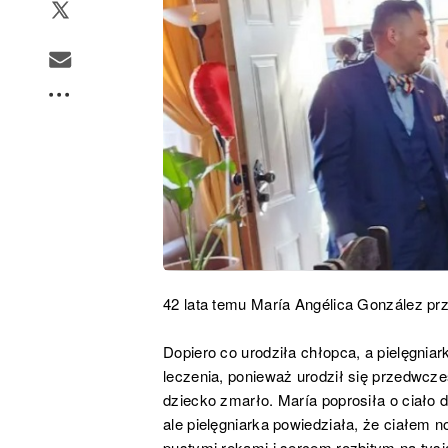
42 lata temu María Angélica González pr
Dopiero co urodziła chłopca, a pielęgnia
leczenia, ponieważ urodził się przedwcze
dziecko zmarło. María poprosiła o ciało 
ale pielęgniarka powiedziała, że ciałem 
pustymi rękami i sercem rozbitym na tys