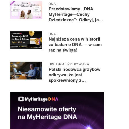
odmienił LUDZKIE ŻYCIA
DNA
Przedstawiamy „DNA
MyHeritage—Cechy
Dziedziczne”: Odkryj, jak
Twoje DNA wpływa na to,
jaki jesteś
DNA
Najniższa cena w historii
za badanie DNA — w sam
raz na święta!
HISTORIA UŻYTKOWNIKA
Polski hodowca grzybów
odkrywa, że jest
spokrewniony z
Nicolasem Cage’em i
innymi znanymi osobami,
dzięki serwisowi
MyHeritage