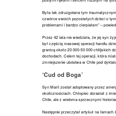
Była tak zdruzgotana tym traumatycznym
czwórce swoich pozostałych dzieci o tym,
problemami i bardzo cierpiałam” – powie
Przez 42 lata nie wiedziała, że jej syn żyj
był częścią masowej operacji handlu dzie
granicą około 20 000-50 000 chilijskich d
dochodach. Celem tej operacji, która mia
zmniejszenie ubóstwa w Chile pod dyktat
‘Cud od Boga’
Syn Maríi został adoptowany przez ameryk
okolicznościach. Chłopiec dorastał z imi
Chile, ale z wieloma sprzecznymi histori
Następnie przeczytał artykuł na łamach