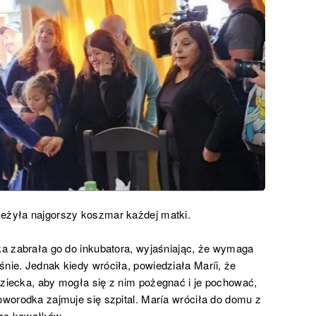
zeżyła najgorszy koszmar każdej matki.
rka zabrała go do inkubatora, wyjaśniając, że wymaga
śnie. Jednak kiedy wróciła, powiedziała Maríi, że
dziecka, aby mogła się z nim pożegnać i je pochować,
noworodka zajmuje się szpital. María wróciła do domu z
iąc kawałków.