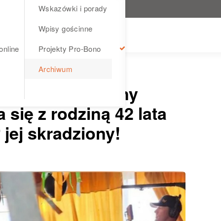
Wskazówki i porady
Wpisy gościnne
online
Projekty Pro-Bono
Archiwum
HISTORIA UŻYTKOWNIKA
ański adoptowany
się z rodziną 42 lata
 jej skradziony!