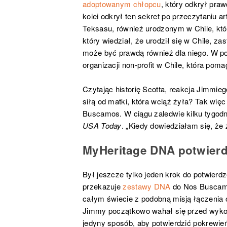
adoptowanym chłopcu
, który odkrył pra
kolei odkrył ten sekret po przeczytaniu a
Teksasu, również urodzonym w Chile, któr
który wiedział, że urodził się w Chile, za
może być prawdą również dla niego. W po
organizacji non-profit w Chile, która p
Czytając historię Scotta, reakcja Jimmie
siłą od matki, która wciąż żyła? Tak wię
Buscamos. W ciągu zaledwie kilku tygodni
USA Today
. „Kiedy dowiedziałam się, że
MyHeritage DNA potwierd
Był jeszcze tylko jeden krok do potwier
przekazuje
zestawy DNA
do Nos Buscamo
całym świecie z podobną misją łączenia 
Jimmy początkowo wahał się przed wykona
jedyny sposób, aby potwierdzić pokrewień