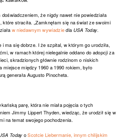
 doświadczeniem, że nigdy nawet nie powiedziała
 które straciła. „Zamknęłam się na świat ze swoimi
działa
w niedawnym wywiadzie
dla
USA Today
.
e i ma się dobrze. I że szpital, w którym go urodziła,
ćmi, w ramach której nielegalnie oddano do adopcji za
zieci, skradzionych głównie rodzinom o niskich
ła miejsce między 1960 a 1990 rokiem, było
urą generała Augusto Pinocheta.
ańską parę, która nie miała pojęcia o tych
eniem Jimmy Lippert Thyden, wiedząc, że urodził się w
ami na temat swojego pochodzenia.
USA Today
o
Scotcie Liebermanie, innym chilijskim