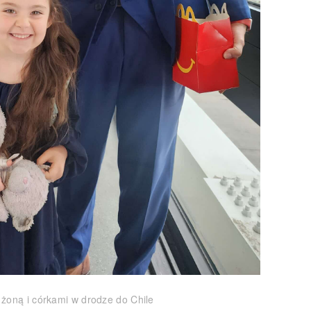
 żoną i córkami w drodze do Chile