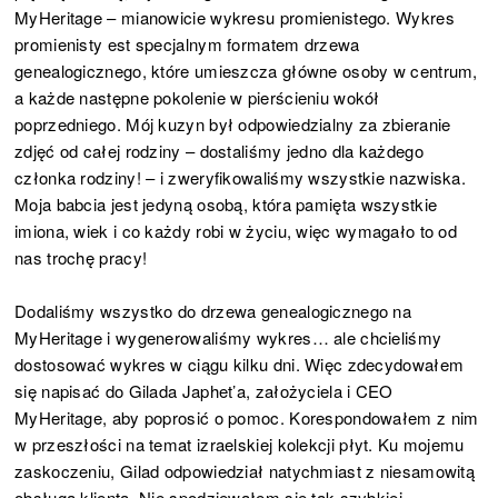
MyHeritage – mianowicie wykresu promienistego. Wykres
promienisty est specjalnym formatem drzewa
genealogicznego, które umieszcza główne osoby w centrum,
a każde następne pokolenie w pierścieniu wokół
poprzedniego. Mój kuzyn był odpowiedzialny za zbieranie
zdjęć od całej rodziny – dostaliśmy jedno dla każdego
członka rodziny! – i zweryfikowaliśmy wszystkie nazwiska.
Moja babcia jest jedyną osobą, która pamięta wszystkie
imiona, wiek i co każdy robi w życiu, więc wymagało to od
nas trochę pracy!
Dodaliśmy wszystko do drzewa genealogicznego na
MyHeritage i wygenerowaliśmy wykres… ale chcieliśmy
dostosować wykres w ciągu kilku dni. Więc zdecydowałem
się napisać do Gilada Japhet’a, założyciela i CEO
MyHeritage, aby poprosić o pomoc. Korespondowałem z nim
w przeszłości na temat izraelskiej kolekcji płyt. Ku mojemu
zaskoczeniu, Gilad odpowiedział natychmiast z niesamowitą
obsługą klienta. Nie spodziewałem się tak szybkiej