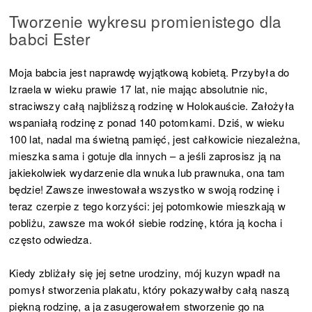
Tworzenie wykresu promienistego dla
babci Ester
Moja babcia jest naprawdę wyjątkową kobietą. Przybyła do
Izraela w wieku prawie 17 lat, nie mając absolutnie nic,
straciwszy całą najbliższą rodzinę w Holokauście. Założyła
wspaniałą rodzinę z ponad 140 potomkami. Dziś, w wieku
100 lat, nadal ma świetną pamięć, jest całkowicie niezależna,
mieszka sama i gotuje dla innych – a jeśli zaprosisz ją na
jakiekolwiek wydarzenie dla wnuka lub prawnuka, ona tam
będzie! Zawsze inwestowała wszystko w swoją rodzinę i
teraz czerpie z tego korzyści: jej potomkowie mieszkają w
pobliżu, zawsze ma wokół siebie rodzinę, która ją kocha i
często odwiedza.
Kiedy zbliżały się jej setne urodziny, mój kuzyn wpadł na
pomysł stworzenia plakatu, który pokazywałby całą naszą
piękną rodzinę, a ja zasugerowałem stworzenie go na