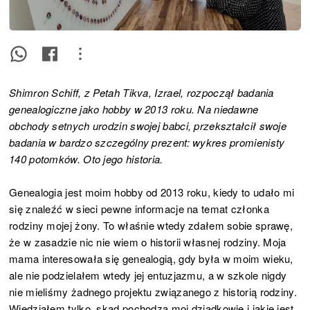
Shimron Schiff, z Petah Tikva, Izrael, rozpoczął badania
genealogiczne jako hobby w 2013 roku. Na niedawne
obchody setnych urodzin swojej babci, przekształcił swoje
badania w bardzo szczególny prezent: wykres promienisty
140 potomków. Oto jego historia.
Genealogia jest moim hobby od 2013 roku, kiedy to udało mi
się znaleźć w sieci pewne informacje na temat członka
rodziny mojej żony. To właśnie wtedy zdałem sobie sprawę,
że w zasadzie nic nie wiem o historii własnej rodziny. Moja
mama interesowała się genealogią, gdy była w moim wieku,
ale nie podzielałem wtedy jej entuzjazmu, a w szkole nigdy
nie mieliśmy żadnego projektu związanego z historią rodziny.
Wiedziałem tylko, skąd pochodzą moi dziadkowie i jakie jest