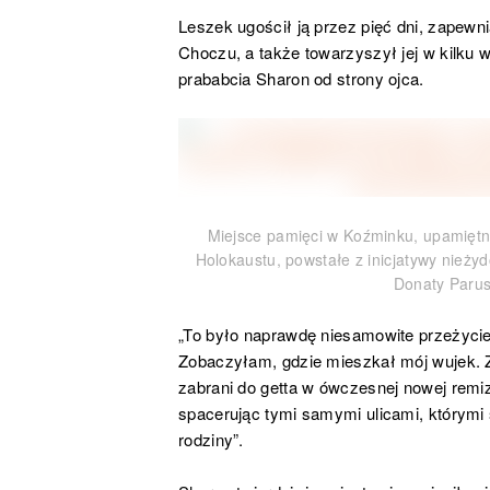
Leszek ugościł ją przez pięć dni, zapewn
Choczu, a także towarzyszył jej w kilku
prababcia Sharon od strony ojca.
Miejsce pamięci w Koźminku, upamiętn
Holokaustu, powstałe z inicjatywy nieży
Donaty Parus
„To było naprawdę niesamowite przeżycie
Zobaczyłam, gdzie mieszkał mój wujek. 
zabrani do getta w ówczesnej nowej remiz
spacerując tymi samymi ulicami, którymi 
rodziny”.