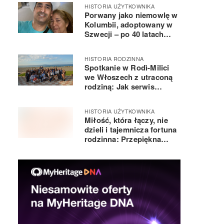
MyHeritage
HISTORIA UŻYTKOWNIKA
Porwany jako niemowlę w
Kolumbii, adoptowany w
Szwecji – po 40 latach
odnajduje swoją
biologiczną matkę
HISTORIA RODZINNA
Spotkanie w Rodì-Milici
we Włoszech z utraconą
rodziną: Jak serwis
MyHeritage pomógł mi
odnaleźć moją sycylijską
HISTORIA UŻYTKOWNIKA
rodzinę po 54 latach
Miłość, która łączy, nie
rozłąki?
dzieli i tajemnicza fortuna
rodzinna: Przepiękna
historia miłości, utrata, i
szlacheckie pochodzenie,
o którym nie wiedzieli…