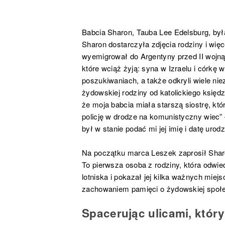
Babcia Sharon, Tauba Lee Edelsburg, była
Sharon dostarczyła zdjęcia rodziny i wię
wyemigrował do Argentyny przed II wojną 
które wciąż żyją: syna w Izraelu i córkę
poszukiwaniach, a także odkryli wiele ni
żydowskiej rodziny od katolickiego księd
że moja babcia miała starszą siostrę, kt
policję w drodze na komunistyczny wiec
był w stanie podać mi jej imię i datę urodz
Na początku marca Leszek zaprosił Sharo
To pierwsza osoba z rodziny, która odwi
lotniska i pokazał jej kilka ważnych miejs
zachowaniem pamięci o żydowskiej społe
Spacerując ulicami, który