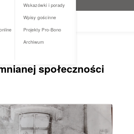
Wskazówki i porady
Wpisy gościnne
online
Projekty Pro-Bono
Archiwum
óry wskrzesił
mnianej społeczności