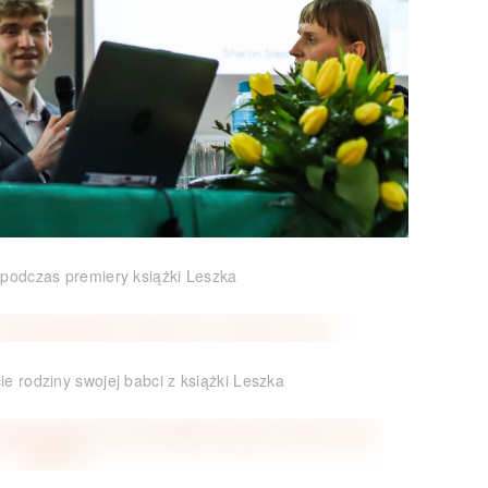
podczas premiery książki Leszka
e rodziny swojej babci z książki Leszka