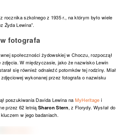
z rocznika szkolnego z 1935 r., na którym było wiele
ez Żyda Lewina”.
w fotografa
awnej społeczności żydowskiej w Choczu, rozpoczął
e zdjęcia. W międzyczasie, jako że nazwisko Lewin
starał się również odnaleźć potomków tej rodziny. Miał
i zdjęciowej wykonanej przez fotografa o nazwisku
zął poszukiwania Davida Lewina na
MyHeritage
i
e przez 62 letnią
Sharon Stern
, z Florydy. Wysłał do
ę kluczem w jego badaniach.