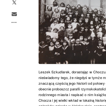
Leszek Szkudlarek, dorastając w Choczu
nieświadomy tego, że niegdyś w tymże mie
znaczącą częścią jego historii od połowy
obecnie proboszcz parafii rzymskokatolic
rodzinnego miasta i napisać o nim książk
Chocza i jej wielki wkład w lokalną histo
członków zginęła w Holokauście, postano