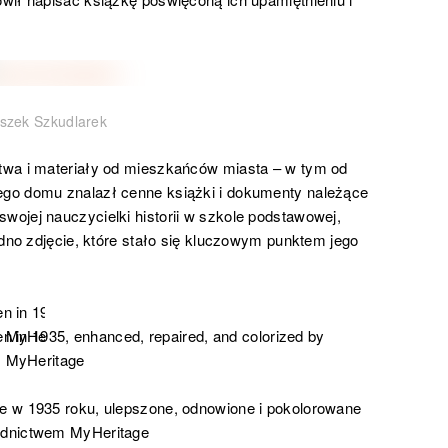
szek Szkudlarek
twa i materiały od mieszkańców miasta – w tym od
go domu znalazł cenne książki i dokumenty należące
ojej nauczycielki historii w szkole podstawowej,
edno zdjęcie, które stało się kluczowym punktem jego
ne w 1935 roku, ulepszone, odnowione i pokolorowane
ednictwem MyHeritage