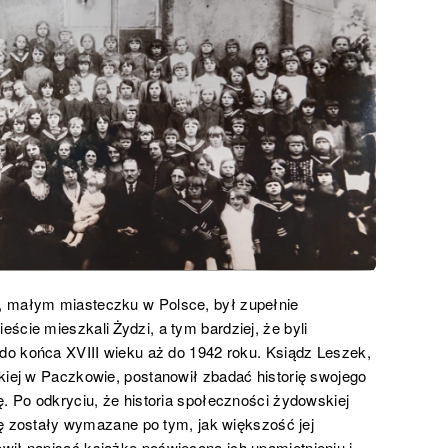
, małym miasteczku w Polsce, był zupełnie
ście mieszkali Żydzi, a tym bardziej, że byli
 do końca XVIII wieku aż do 1942 roku. Ksiądz Leszek,
kiej w Paczkowie, postanowił zbadać historię swojego
ę. Po odkryciu, że historia społeczności żydowskiej
rię zostały wymazane po tym, jak większość jej
wił napisać książkę poświęconą ich upamiętnieniu i