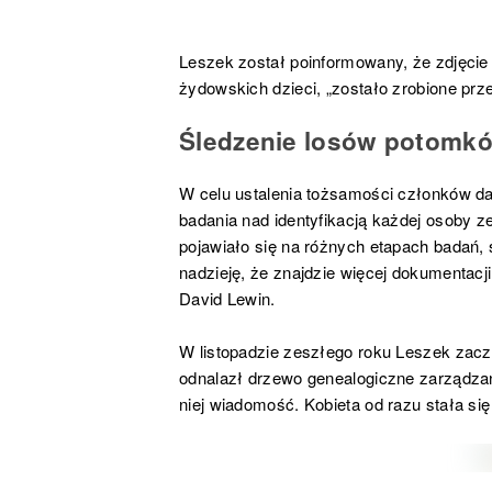
Leszek został poinformowany, że zdjęcie 
żydowskich dzieci, „zostało zrobione prz
Śledzenie losów potomkó
W celu ustalenia tożsamości członków d
badania nad identyfikacją każdej osoby z
pojawiało się na różnych etapach badań, 
nadzieję, że znajdzie więcej dokumentacj
David Lewin.
W listopadzie zeszłego roku Leszek zac
odnalazł drzewo genealogiczne zarządzan
niej wiadomość. Kobieta od razu stała si