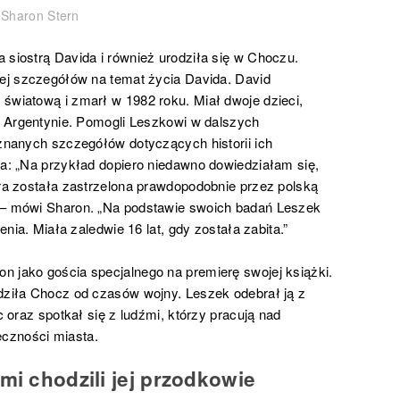
Sharon Stern
 siostrą Davida i również urodziła się w Choczu.
cej szczegółów na temat życia Davida. David
światową i zmarł w 1982 roku. Miał dwoje dzieci,
 w Argentynie. Pomogli Leszkowi w dalszych
eznanych szczegółów dotyczących historii ich
za: „Na przykład dopiero niedawno dowiedziałam się,
óra została zastrzelona prawdopodobnie przez polską
” – mówi Sharon. „Na podstawie swoich badań Leszek
enia. Miała zaledwie 16 lat, gdy została zabita.”
n jako gościa specjalnego na premierę swojej książki.
edziła Chocz od czasów wojny. Leszek odebrał ją z
c oraz spotkał się z ludźmi, którzy pracują nad
czności miasta.
mi chodzili jej przodkowie