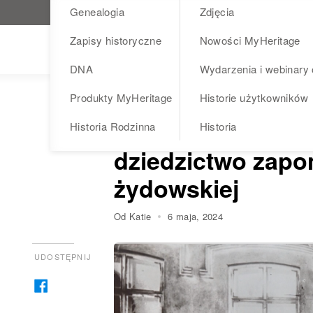
Genealogia
Zdjęcia
Odwiedź MyHeritage.pl
Zapisy historyczne
Nowości MyHeritage
Blog
DNA
Wydarzenia i webinary 
Produkty MyHeritage
Historie użytkowników
HISTORIA UŻYTKOWNIKA
Polski ksiądz, kt
Historia Rodzinna
Historia
dziedzictwo zapo
żydowskiej
Od Katie
6 maja, 2024
UDOSTĘPNIJ