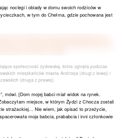
iając noclegi i obiady w domu swoich rodziców w
 wycieczkach, w tym do Chełma, gdzie pochowana jest
iające społeczność żydowską, która zginęła podczas
dowskich mieszkańców miasta Andrzeja (drugi z lewej) i
zewskich (druga z prawej).
”, mówi. [Dom mojej babci miał widok na rynek.
Zobaczyłam miejsce, w którym Żydzi z Chocza zostali
ie strażackiej… Nie wiem, jak opisać to przeżycie,
spacerowała moja babcia, prababcia i inni członkowie