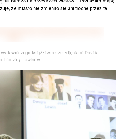
się tak bardzo na przestrzeni wieków: ” Posiadam mapę
je, że miasto nie zmieniło się ani trochę przez te
 wydawniczego książki wraz ze zdjęciami Davida
a i rodziny Lewinów